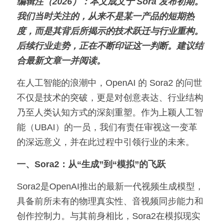
编辑注（2026）：本文成文于 Sora 发布初期。
我们当时关注的，从来不是某一产品的短期热
培训反馈
关于我们
城市匹克球之夜
UBAI校企联络部
UBAI 技术演进史
精选内容
度，而是其背后所揭示的技术跃迁与行业重构。
证书查询
登录
AI留学
后续行业走势，正在不断印证这一判断。建议结
合最新文章一并阅读。
AI艺术
AI雅思口语
搜索
在人工智能的浪潮中，OpenAI 的 Sora2 的问世
AI法律
AI自动文书
AI音乐
不仅是技术的突破，更是对创意表达、行业结构
联系UBAI
乃至人类认知方式的深刻重塑。作为上颖人工智
ATEd 康德与林
法律咨询
能（UBAI）的一员，我们有责任审视这一变革
AI画廊
合同审查
的深远意义，并在此过程中引领行业的未来。
合同撰写
一、Sora2：从“生成”到“模拟”的飞跃
AI室内设计
Sora2是OpenAI推出的最新一代视频生成模型，
具备前所未有的物理真实性、音视频同步能力和
创作控制力。与其前身相比，Sora2在模拟现实