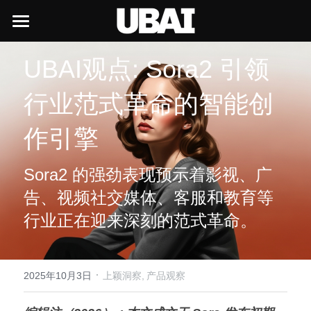
×
商品分类
首页
UBAI观点: Sora2 引领
所有商品分类
UBAI前沿生态
行业范式革命的智能创
UBAI行政
洞察与趋势
UBAI OPC
作引擎
UBAI经典台历
UBAI Liquid
学习中心
行业趋势
颖豆
Sora2 的强劲表现预示着影视、广
UBAI Chat
技术前沿
内测申请
UBAI行政
告、视频社交媒体、客服和教育等
产品观察
学AI就来UBAI
新闻与活动
个人内测资格申请
行业正在迎来深刻的范式革命。
创业与商业
内部培训
企业AI部署
职业发展
新闻中的UBAI
上颖观点
培训报名
企业申请试用
AI与赛事
·
创始人的信
社会招聘
2025年10月3日
上颖洞察,
产品观察
培训签到
近期活动
赛事技术合作
校园招聘
上颖服务中心
联合创始人的信