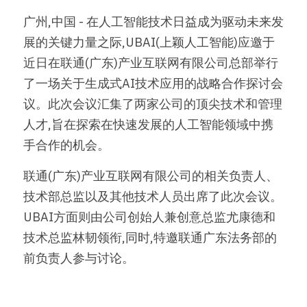
广州,中国 - 在人工智能技术日益成为驱动未来发
培训反馈
关于我们
城市匹克球之夜
UBAI校企联络部
UBAI 技术演进史
精选内容
展的关键力量之际,UBAI(上颖人工智能)应邀于
证书查询
登录
AI留学
近日在联通(广东)产业互联网有限公司总部举行
了一场关于生成式AI技术应用的战略合作探讨会
AI艺术
AI雅思口语
搜索
议。此次会议汇集了两家公司的顶尖技术和管理
人才,旨在探索在快速发展的人工智能领域中携
AI法律
AI自动文书
AI音乐
联系UBAI
手合作的机会。
ATEd 康德与林
法律咨询
联通(广东)产业互联网有限公司的相关负责人、
AI画廊
合同审查
技术部总监以及其他技术人员出席了此次会议。
UBAI方面则由公司创始人兼创意总监尤康德和
合同撰写
技术总监林韧领衔,同时,特邀联通广东法务部的
AI室内设计
前负责人参与讨论。