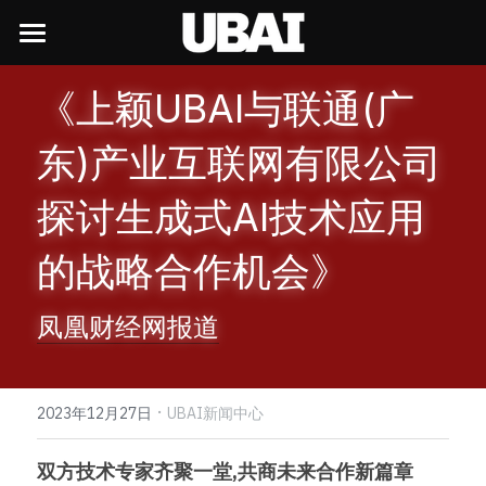
×
商品分类
首页
《上颖UBAI与联通(广
所有商品分类
UBAI前沿生态
东)产业互联网有限公司
UBAI行政
洞察与趋势
UBAI OPC
探讨生成式AI技术应用
UBAI经典台历
UBAI Liquid
学习中心
行业趋势
的战略合作机会》
颖豆
UBAI Chat
技术前沿
内测申请
UBAI行政
凤凰财经网报道
产品观察
学AI就来UBAI
新闻与活动
个人内测资格申请
创业与商业
内部培训
企业AI部署
职业发展
新闻中的UBAI
·
2023年12月27日
UBAI新闻中心
上颖观点
培训报名
企业申请试用
AI与赛事
创始人的信
社会招聘
双方技术专家齐聚一堂,共商未来合作新篇章
培训签到
近期活动
赛事技术合作
校园招聘
上颖服务中心
联合创始人的信