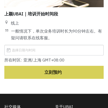
学AI就来UBAI
培训反馈
关于我们
城市匹克球之夜
UBAI校企联络部
UBAI 技术演进史
精选内容
上颖UBAI｜培训开始时间段
证书查询
登录
AI留学
线上
一般情况下，单次业务培训时长为90分钟左右。有
AI艺术
AI雅思口语
搜索
疑问请联系在线客服。
AI法律
AI自动文书
AI音乐
联系UBAI
ATEd 康德与林
法律咨询
所在时区:
亚洲/上海 GMT+08:00
AI画廊
合同审查
立刻预约
合同撰写
AI室内设计
社交媒体
关于UBAI