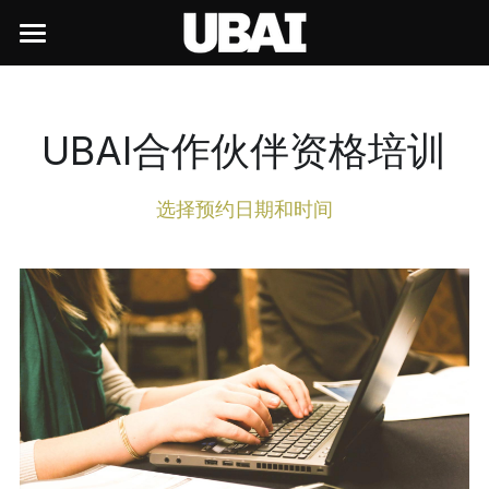
×
×
商品分类
博客分类
首页
所有商品分类
往期回顾
UBAI前沿生态
UBAI合作伙伴资格培训
UBAI行政
行业趋势
洞察与趋势
UBAI OPC
选择预约日期和时间
UBAI经典台历
技术前沿
UBAI Liquid
学习中心
行业趋势
颖豆
UBAI新闻中心
UBAI Chat
技术前沿
内测申请
UBAI行政
上颖UBAI校企联络部
产品观察
学AI就来UBAI
新闻与活动
个人内测资格申请
创业与商业
创业与商业
内部培训
企业AI部署
职业发展
新闻中的UBAI
产品观察
上颖观点
培训报名
企业申请试用
AI与赛事
创始人的信
社会招聘
上颖观点
培训签到
近期活动
赛事技术合作
校园招聘
上颖服务中心
联合创始人的信