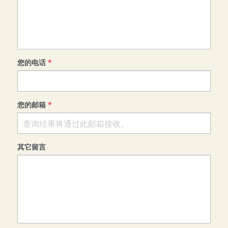
学AI就来UBAI
培训反馈
关于我们
城市匹克球之夜
UBAI校企联络部
UBAI 技术演进史
精选内容
证书查询
登录
AI留学
您的电话
*
AI艺术
AI雅思口语
搜索
AI法律
AI自动文书
AI音乐
联系UBAI
您的邮箱
*
ATEd 康德与林
法律咨询
AI画廊
合同审查
其它留言
合同撰写
AI室内设计