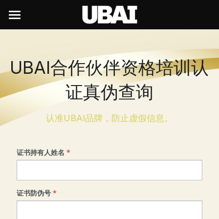
×
×
商品分类
博客分类
首页
所有商品分类
往期回顾
UBAI前沿生态
UBAI合作伙伴资格培训认
UBAI行政
行业趋势
洞察与趋势
UBAI OPC
证真伪查询
UBAI经典台历
技术前沿
UBAI Liquid
学习中心
行业趋势
认准UBAI品牌，防止虚假信息。
颖豆
UBAI新闻中心
UBAI Chat
技术前沿
内测申请
UBAI行政
上颖UBAI校企联络部
产品观察
学AI就来UBAI
新闻与活动
个人内测资格申请
证书持有人姓名
*
创业与商业
创业与商业
内部培训
企业AI部署
职业发展
新闻中的UBAI
产品观察
上颖观点
培训报名
企业申请试用
证书防伪号
AI与赛事
*
创始人的信
社会招聘
上颖观点
培训签到
近期活动
赛事技术合作
校园招聘
上颖服务中心
联合创始人的信