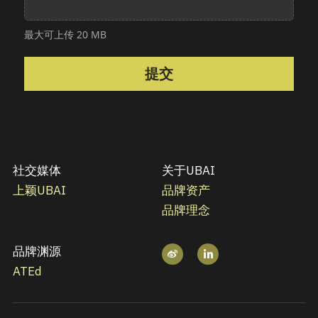
学AI就来UBAI
培训反馈
关于我们
城市匹克球之夜
UBAI校企联络部
UBAI 技术演进史
精选内容
最大可上传 20 MB
证书查询
登录
AI留学
提交
AI艺术
AI雅思口语
搜索
AI法律
AI自动文书
AI音乐
联系UBAI
ATEd 康德与林
法律咨询
社交媒体
关于UBAI
上颖
UBAI
品牌资产
AI画廊
合同审查
品牌理念
合同撰写
品牌渊源
AI室内设计
ATEd