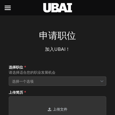
×
×
商品分类
博客分类
首页
所有商品分类
往期回顾
UBAI前沿生态
申请职位
UBAI行政
行业趋势
洞察与趋势
UBAI OPC
加入UBAI！
UBAI经典台历
技术前沿
UBAI Liquid
学习中心
行业趋势
颖豆
UBAI新闻中心
UBAI Chat
技术前沿
内测申请
UBAI行政
选择职位
*
请选择适合您的职业发展机会
上颖UBAI校企联络部
产品观察
学AI就来UBAI
新闻与活动
个人内测资格申请
选择一个选项
创业与商业
创业与商业
内部培训
企业AI部署
职业发展
新闻中的UBAI
上传简历
*
产品观察
上颖观点
培训报名
企业申请试用
AI与赛事
创始人的信
社会招聘
上传文件
上颖观点
培训签到
近期活动
赛事技术合作
校园招聘
上颖服务中心
联合创始人的信