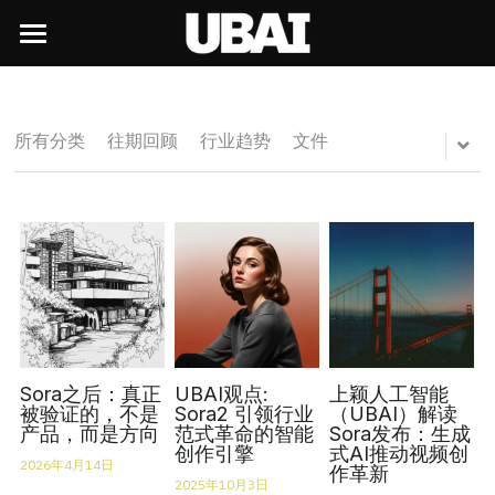
×
×
商品分类
博客分类
首页
所有商品分类
往期回顾
UBAI前沿生态
所有分类
往期回顾
行业趋势
文件
UBAI行政
行业趋势
洞察与趋势
UBAI OPC
UBAI经典台历
技术前沿
UBAI Liquid
学习中心
行业趋势
颖豆
UBAI新闻中心
UBAI Chat
技术前沿
内测申请
UBAI行政
上颖UBAI校企联络部
产品观察
学AI就来UBAI
新闻与活动
个人内测资格申请
创业与商业
创业与商业
内部培训
企业AI部署
职业发展
新闻中的UBAI
Sora之后：真正
UBAI观点:
上颖人工智能
被验证的，不是
Sora2 引领行业
（UBAI）解读
产品观察
产品，而是方向
范式革命的智能
Sora发布：生成
上颖观点
培训报名
企业申请试用
AI与赛事
创始人的信
社会招聘
创作引擎
式AI推动视频创
2026年4月14日
作革新
上颖观点
培训签到
2025年10月3日
近期活动
赛事技术合作
校园招聘
上颖服务中心
联合创始人的信