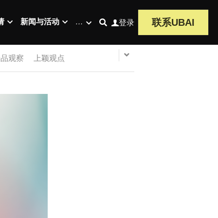
联系UBAI
请
新闻与活动
…
登录
产品观察
上颖观点